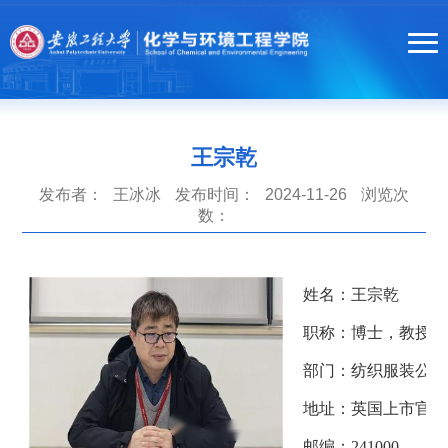
365英国上市(集团公司)官方网站-Global Platform
公司首页
王宗乾
关于我们
发布者：
王冰冰
发布时间：
2024-11-26
浏览次
​英国上市官网365简介
团队队伍
数：
公司领导
化学工程与工艺系
团队建设
历史沿革
环境科学与工程系
重点学科
人才培养
姓名：王宗乾
组织机构
应用化学系
学科平台
本科生培养
科学研究
职称：
博士，教授，
联系我们
高分子材料与工程系
公司产品
科研动态
实验室安全
部门：
纺织服装公司
基础教学部
历年项目
地址：
英国上市官网3
督查通报
员工工作
实验中心
成果展示
邮编：241000