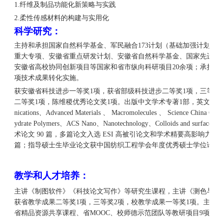
1.
纤维及制品功能化新策略与实践
2.
柔性传感材料的构建与实用化
科学研究：
主持和承担国家自然科学基金、军民融合
173
计划（基础加强计划技
重大专项、安徽省重点研发计划、安徽省自然科学基金、国家先进
安徽省高校协同创新项目等国家和省市纵向科研项目
20
余项；承担
项技术成果转化实施。
获安徽省科技进步一等奖
1
项，获省部级科技进步二等奖
1
项，三等
二等奖
1
项，陈维稷优秀论文奖
1
项。出版中文学术专著
1
部，英文学
nications、Advanced Materials 、 Macromolecules 、 Science China Ch
ydrate Polymers、ACS Nano、Nanotechnology、Colloids and surface
术论文 90 篇，多篇论文入选 ESI 高被引论文和学术精要高影响力
篇；指导硕士生毕业论文获中国纺织工程学会年度优秀硕士学位论
教学和人才培养：
主讲《制图软件》《科技论文写作》等研究生课程，主讲《测色与
获省教学成果二等奖
1
项，三等奖
2
项，校教学成果一等奖
1
项。主持
省精品资源共享课程、省
MOOC
、校师德示范团队等教研项目
9
项。