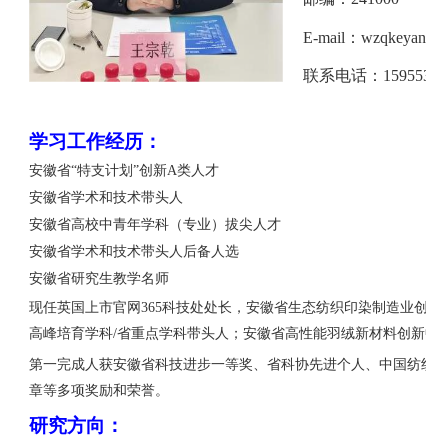
规章制度
学工动态
党群工作
其他
共享仪器
E-mail
：
wzqkeyan@1
学工组织
党建工作
人才招聘
联系电话：15955389
学科竞赛
工会工作
本科生招生
下载专区
学子风采
研究生招生
本科生相关
学习工作经历：
就业信息
安徽省
“特支计划”创新
A
类人才
研究生相关
安徽省学术和技术带头人
员工天地
教师相关
安徽省高校中青年学科（专业）拔尖人才
表格下载
安徽省学术和技术带头人后备人选
安徽省研究生教学名师
现任英国上市官网365科技处处长，安徽省生态纺织印染制造业创
高峰培育学科
/省重点学科带头人；安徽省高性能羽绒新材料创新中
第一完成人获安徽省科技进步一等奖、省科协先进个人、中国纺织
章等多项奖励和荣誉。
研究方向：