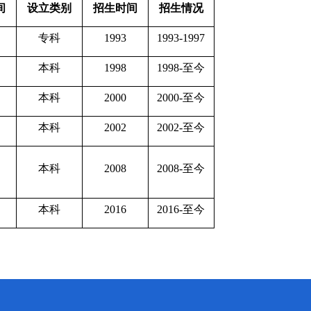
间
设立类别
招生时间
招生情况
专科
1993
1993-1997
本科
1998
1998-
至今
本科
2000
2000-
至今
本科
2002
2002-
至今
本科
2008
2008-
至今
本科
2016
2016-
至今