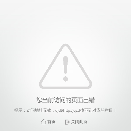
365英国上市(集团公司)官方网站-Global Platform
提示：访问地址无效，djdt/http:/jqzd找不到对应的栏目！
首页
关闭此页