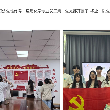
锤炼党性修养
，
应用化学专业员工第一党支部开展了
“毕业，以